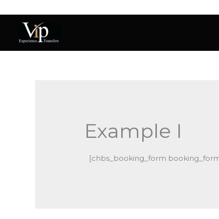
Μετάβαση
στο
περιεχόμενο
Example I
[chbs_booking_form booking_form